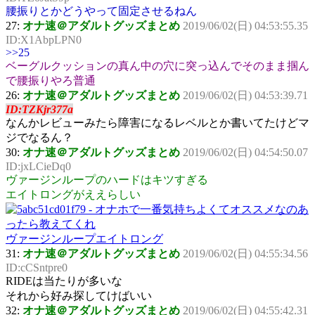
腰振りとかどうやって固定させるねん
27:
オナ速＠アダルトグッズまとめ
2019/06/02(日) 04:53:55.35
ID:X1AbpLPN0
>>25
ベーグルクッションの真ん中の穴に突っ込んでそのまま掴ん
で腰振りやろ普通
26:
オナ速＠アダルトグッズまとめ
2019/06/02(日) 04:53:39.71
ID:TZKjr377a
なんかレビューみたら障害になるレベルとか書いてたけどマ
ジでなるん？
30:
オナ速＠アダルトグッズまとめ
2019/06/02(日) 04:54:50.07
ID:jxLCieDq0
ヴァージンループのハードはキツすぎる
エイトロングがええらしい
ヴァージンループエイトロング
31:
オナ速＠アダルトグッズまとめ
2019/06/02(日) 04:55:34.56
ID:cCSntpre0
RIDEは当たりが多いな
それから好み探してけばいい
32:
オナ速＠アダルトグッズまとめ
2019/06/02(日) 04:55:42.31