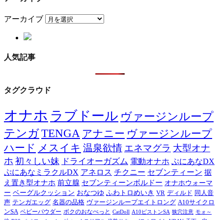
アーカイブ
人気記事
タグクラウド
オナホ
ラブドール
ヴァージンループ
テンガ
TENGA
アナニー
ヴァージンループ
ハード
メスイキ
温泉欲情
エネマグラ
大型オナ
ホ
初々しい妹
ドライオーガズム
電動オナホ
ぷにあなDX
ぷにあなミラクルDX
アネロス
チクニー
セブンティーン
据
え置き型オナホ
前立腺
セブンティーンボルドー
オナホウォーマ
ー
ベーグルクッション
おなつゆ
ふわトロめいき
VR
ディルド
同人音
声
テンガエッグ
名器の品格
ヴァージンループエイトロング
A10サイクロ
ンSA
ベビーパウダー
ボクのおなぺっと
CatDoll
A10ピストンSA
狭穴注意
モォ～