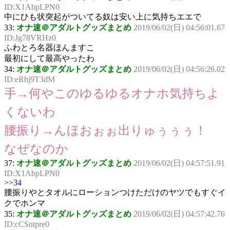
ID:X1AbpLPN0
中にひも状突起がついてる奴は安い上に気持ちエエで
33:
オナ速＠アダルトグッズまとめ
2019/06/02(日) 04:56:01.67
ID:Jg78VRHz0
ふわとろ名器ほんますこ
最初にして最高やったわ
34:
オナ速＠アダルトグッズまとめ
2019/06/02(日) 04:56:26.02
ID:eRhj9T3dM
手→何やこのゆるゆるオナホ気持ちよ
くないわ
腰振り→んほおぉぉ出りゅぅぅぅ！
なぜなのか
37:
オナ速＠アダルトグッズまとめ
2019/06/02(日) 04:57:51.91
ID:X1AbpLPN0
>>34
腰振りやとタオルにローションつけただけのヤツでもすぐイ
クでホンマ
35:
オナ速＠アダルトグッズまとめ
2019/06/02(日) 04:57:42.76
ID:cCSntpre0