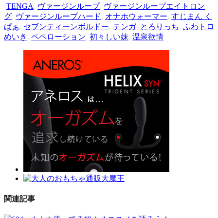
-
TENGA
,
ヴァージンループ
,
ヴァージンループエイトロン
グ
,
ヴァージンループハード
,
オナホウォーマー
,
すじまん く
ぱぁ
,
セブンティーンボルドー
,
テンガ
,
とろりっち
,
ふわトロ
めいき
,
ペペローション
,
初々しい妹
,
温泉欲情
関連記事