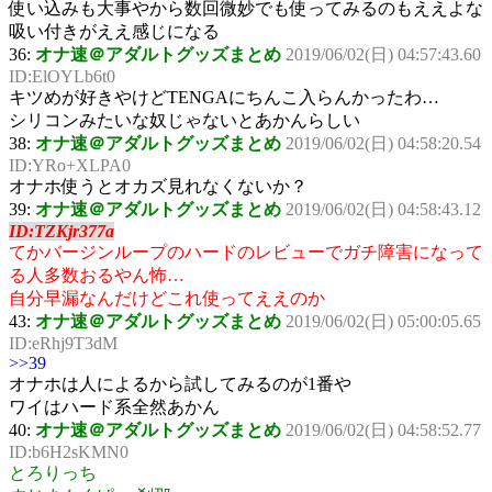
使い込みも大事やから数回微妙でも使ってみるのもええよな
吸い付きがええ感じになる
36:
オナ速＠アダルトグッズまとめ
2019/06/02(日) 04:57:43.60
ID:ElOYLb6t0
キツめが好きやけどTENGAにちんこ入らんかったわ…
シリコンみたいな奴じゃないとあかんらしい
38:
オナ速＠アダルトグッズまとめ
2019/06/02(日) 04:58:20.54
ID:YRo+XLPA0
オナホ使うとオカズ見れなくないか？
39:
オナ速＠アダルトグッズまとめ
2019/06/02(日) 04:58:43.12
ID:TZKjr377a
てかバージンループのハードのレビューでガチ障害になって
る人多数おるやん怖…
自分早漏なんだけどこれ使ってええのか
43:
オナ速＠アダルトグッズまとめ
2019/06/02(日) 05:00:05.65
ID:eRhj9T3dM
>>39
オナホは人によるから試してみるのが1番や
ワイはハード系全然あかん
40:
オナ速＠アダルトグッズまとめ
2019/06/02(日) 04:58:52.77
ID:b6H2sKMN0
とろりっち