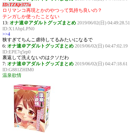
ID:TZKjr377a
ロリマンコ再現とかのやつって気持ち良いの？
テンガしか使ったことない
13:
オナ速＠アダルトグッズまとめ
2019/06/02(日) 04:49:28.51
ID:X1AbpLPN0
>>4
狭すぎてちんこ虐待してるみたいになるで
6:
オナ速＠アダルトグッズまとめ
2019/06/02(日) 04:47:02.19
ID:EPE7q5rp0
裏返して洗えないのはクソだわ
7:
オナ速＠アダルトグッズまとめ
2019/06/02(日) 04:47:18.61
ID:G881ZHIM0
温泉欲情