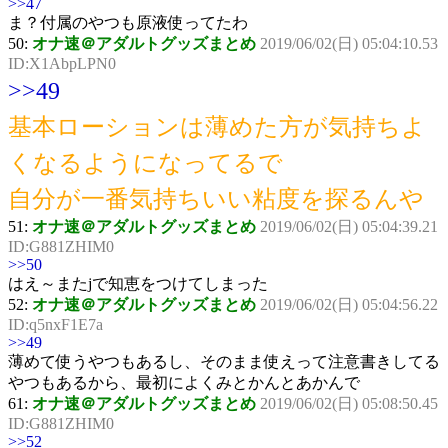
>>47
ま？付属のやつも原液使ってたわ
50:
オナ速＠アダルトグッズまとめ
2019/06/02(日) 05:04:10.53
ID:X1AbpLPN0
>>49
基本ローションは薄めた方が気持ちよ
くなるようになってるで
自分が一番気持ちいい粘度を探るんや
51:
オナ速＠アダルトグッズまとめ
2019/06/02(日) 05:04:39.21
ID:G881ZHIM0
>>50
はえ～またjで知恵をつけてしまった
52:
オナ速＠アダルトグッズまとめ
2019/06/02(日) 05:04:56.22
ID:q5nxF1E7a
>>49
薄めて使うやつもあるし、そのまま使えって注意書きしてる
やつもあるから、最初によくみとかんとあかんで
61:
オナ速＠アダルトグッズまとめ
2019/06/02(日) 05:08:50.45
ID:G881ZHIM0
>>52