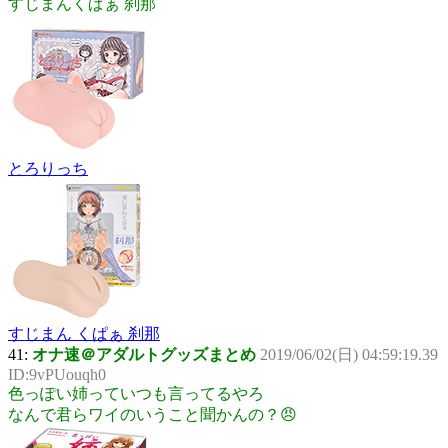
すじまんくぱぁ 刹那
とろりっち
すじまん くぱぁ 刹那
41:
オナ速＠アダルトグッズまとめ
2019/06/02(日) 04:59:19.39
ID:9vPUouqh0
色っぽい姉っていつも言ってるやろ
なんで君らワイのいうこと聞かんの？😠