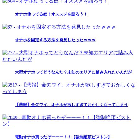
オナホ使ってる奴！オススメを語ろう！
オナホを固定する方法を発見したったｗｗｗ
大型オナホってどうなんだ？未知のエリアに踏み入れたいんだが
【悲報】金欠ワイ、オナホが欲しすぎておかしくなってしまう
電動オナホ買ったぞーーー！！【強制絶頂ピストン】