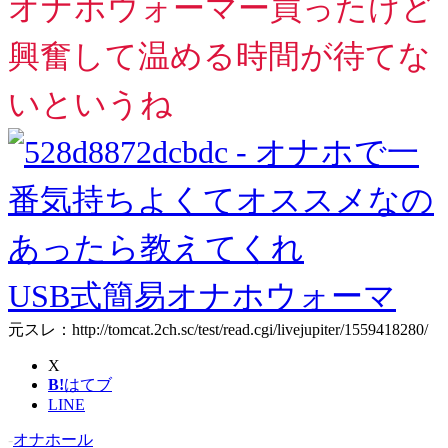
オナホウォーマー買ったけど
興奮して温める時間が待てな
いというね
USB式簡易オナホウォーマ
元スレ：http://tomcat.2ch.sc/test/read.cgi/livejupiter/1559418280/
X
B!
はてブ
LINE
-
オナホール