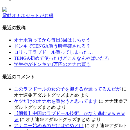
電動オナホセットがお得
最近の投稿
オナホ買ってから毎日3回はしちゃう
ドンキでTENGA買う時年確される？
ロリっ子ラブドール買ってしまった…
TENGA初めて使ったけどこんなんやばいだろ
学生やがドンキで1万円のオナホ買う
最近のコメント
このラブドールの女の子を迎えるか迷ってるんだが
に
オナ速＠アダルトグッズまとめ
より
ケツだけのオナホを買おうと思ってます
に
オナ速＠ア
ダルトグッズまとめ
より
【朗報】中国のラブドール技術、かなり進むｗｗｗｗ
ｗ
に
オナ速＠アダルトグッズまとめ
より
アナニー始めるのだけはやめとけ
に
オナ速＠アダルト