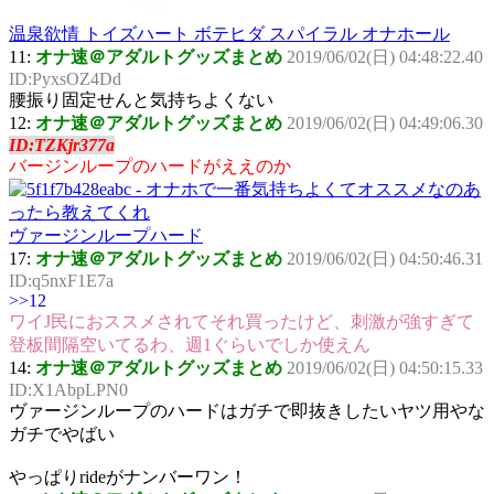
温泉欲情 トイズハート ボテヒダ スパイラル オナホール
11:
オナ速＠アダルトグッズまとめ
2019/06/02(日) 04:48:22.40
ID:PyxsOZ4Dd
腰振り固定せんと気持ちよくない
12:
オナ速＠アダルトグッズまとめ
2019/06/02(日) 04:49:06.30
ID:TZKjr377a
バージンループのハードがええのか
ヴァージンループハード
17:
オナ速＠アダルトグッズまとめ
2019/06/02(日) 04:50:46.31
ID:q5nxF1E7a
>>12
ワイJ民におススメされてそれ買ったけど、刺激が強すぎて
登板間隔空いてるわ、週1ぐらいでしか使えん
14:
オナ速＠アダルトグッズまとめ
2019/06/02(日) 04:50:15.33
ID:X1AbpLPN0
ヴァージンループのハードはガチで即抜きしたいヤツ用やな
ガチでやばい
やっぱりrideがナンバーワン！