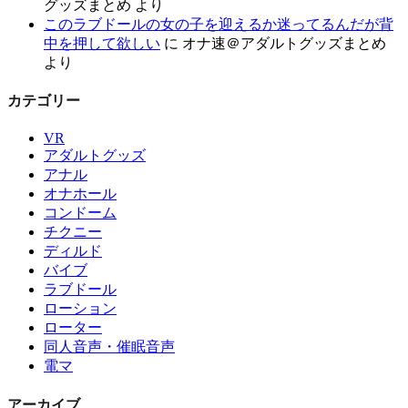
グッズまとめ
より
このラブドールの女の子を迎えるか迷ってるんだが背
中を押して欲しい
に
オナ速＠アダルトグッズまとめ
より
カテゴリー
VR
アダルトグッズ
アナル
オナホール
コンドーム
チクニー
ディルド
バイブ
ラブドール
ローション
ローター
同人音声・催眠音声
電マ
アーカイブ