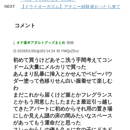
NEXT
【ドライオーガズム】アナニー経験者おったら来て
コメント
1
オナ速＠アダルトグッズまとめ
投稿
日:2026/01/30(金)03:14:24
ID:YWQyZDcz
初めて買うけどあそこ洗う手間考えてコン
ドーム大量にメルカリで買った
あんまり乱暴に挿入とかせんでベビーパウ
ダー塗って色移りせん白い服着せて楽しむ
わ
まだこれから届くけど服とかフレグランス
とかもう用意したしたまたま最近引っ越し
てきたアパートに初めからそれ用の置き場
にしか見えん謎の床の間みたいなスペース
があってもう運命だと思った
スレっからしの俺も久々に女の子にドキド