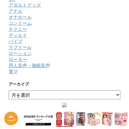
アダルトグッズ
アナル
オナホール
コンドーム
チクニー
ディルド
バイブ
ラブドール
ローション
ローター
同人音声・催眠音声
電マ
アーカイブ
ア
ー
カ
イ
ブ
人気記事