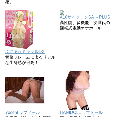
感。
A10サイクロンSA ＋PLUS
高性能、多機能、次世代の
回転式電動オナホール
ぷにあなミラクルDX
骨格フレームによるリアル
な生身感が最高！
Yocenl ラブドール
HANIDOLL ラブドール