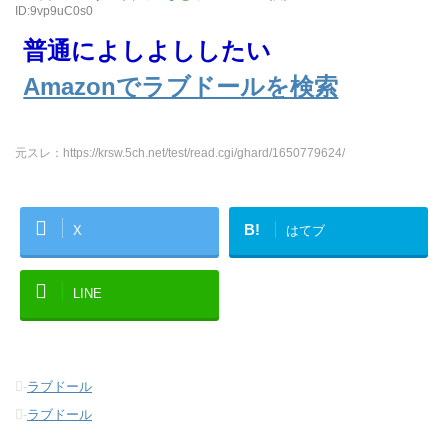
ID:9vp9uC0s0
普通によしよししたい
Amazonでラブドールを検索
元スレ：https://krsw.5ch.net/test/read.cgi/ghard/1650779624/
B!
X
はてブ
LINE
-
ラブドール
-
ラブドール