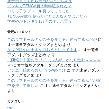
オナホ買ってから毎日3回はしちゃう
ドンキでTENGA買う時年確される？
ロリっ子ラブドール買ってしまった…
TENGA初めて使ったけどこんなんやばいだろ
学生やがドンキで1万円のオナホ買う
最近のコメント
このラブドールの女の子を迎えるか迷ってるんだが
に
オナ速＠アダルトグッズまとめ
より
ケツだけのオナホを買おうと思ってます
に
オナ速＠
アダルトグッズまとめ
より
【朗報】中国のラブドール技術、かなり進むｗｗｗｗ
ｗ
に
オナ速＠アダルトグッズまとめ
より
アナニー始めるのだけはやめとけ
に
オナ速＠アダル
トグッズまとめ
より
このラブドールの女の子を迎えるか迷ってるんだが背
中を押して欲しい
に
オナ速＠アダルトグッズまとめ
より
カテゴリー
VR