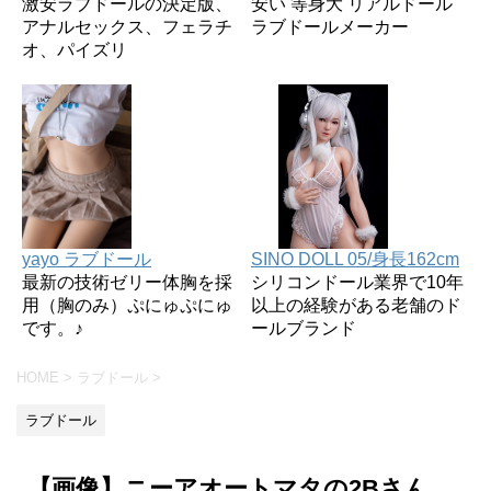
激安ラブドールの決定版、
安い 等身大 リアルドール
アナルセックス、フェラチ
ラブドールメーカー
オ、パイズリ
yayo ラブドール
SINO DOLL 05/身長162cm
最新の技術ゼリー体胸を採
シリコンドール業界で10年
用（胸のみ）ぷにゅぷにゅ
以上の経験がある老舗のド
です。♪
ールブランド
HOME
>
ラブドール
>
ラブドール
【画像】ニーアオートマタの2Bさん、