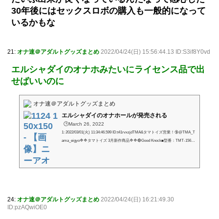
30年後にはセックスロボの購入も一般的になって
いるかもな
21:
オナ速＠アダルトグッズまとめ
2022/04/24(日) 15:56:44.13 ID:S3if8Y0vd
エルシャダイのオナホみたいにライセンス品で出
せばいいのに
オナ速＠アダルトグッズまとめ
エルシャダイのオナホールが発売される
🕒️March 26, 2022
1: 2022/03/01(火) 11:34:46.599 ID:t41rvxzjdTMA&タマトイズ営業！🔞@TMA_T
ama_eigyo🔷🔷タマトイズ 3月新作商品🔷🔷🔴Good Knock■型番：TMT-1568
■JAN：4589717868661■価格：2,600円改めて先行でお知らせとなりますが、
3月発売となりました「エルシャダイ」のパッケージのオナホを発売です‼
「そんな構造で大丈夫か？」「大丈夫だ、問題ない」Good Knock2: 2022/03/0
1(火) 11:36:01.195 ID:R8jk5YM80良いノック3: 2022/03/01(火) 11:36:02.459 ID:K
wcqVLr/Mエルシャダイなつかしすぎる4: 2022/03/01(火) 11:36:08.329 ID:d...
24:
オナ速＠アダルトグッズまとめ
2022/04/24(日) 16:21:49.30
ID:pzAQwiOE0